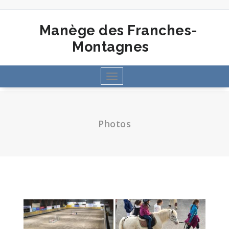
Aller
au
contenu
Manège des Franches-
Montagnes
Toggle
navigation
Photos