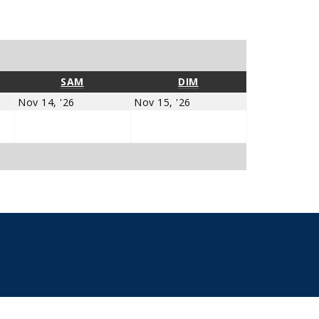
EDI
SAMEDI
DIMANCHE
SAM
DIM
bre
novembre
novembre
Nov 14, '26
Nov 15, '26
14,
15,
2026
2026