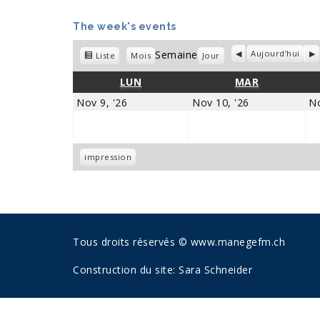
The week's events
Semaine
Précédent
Aujourd’hui
Su
Vue
Liste
Mois
Jour
en
LUNDI
MARDI
LUN
MAR
novembre
novembre
Nov 9, '26
Nov 10, '26
No
9,
10,
2026
2026
Vue
impression
Tous droits réservés © www.manegefm.ch
Construction du site:
Sara Schneider