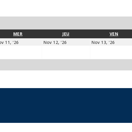
ivant
MERCREDI
JEUDI
VENDR
MER
JEU
VEN
novembre
novembre
novem
v 11, '26
Nov 12, '26
Nov 13, '26
11,
12,
13,
2026
2026
2026