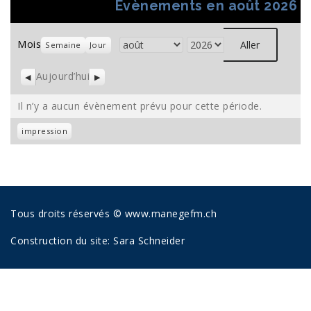
Évènements en août 2026
Mois
Semaine
Jour
Mois
Année
Aujourd’hui
Précédent
Suivant
Il n’y a aucun évènement prévu pour cette période.
Vue
impression
Tous droits réservés © www.manegefm.ch
Construction du site:
Sara Schneider