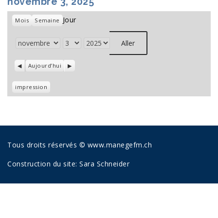
novembre 3, 2025
Jour
Mois
Semaine
Mois
Jour
Année
Précédent
Aujourd’hui
Suivant
Vue
impression
Tous droits réservés © www.manegefm.ch
Construction du site:
Sara Schneider