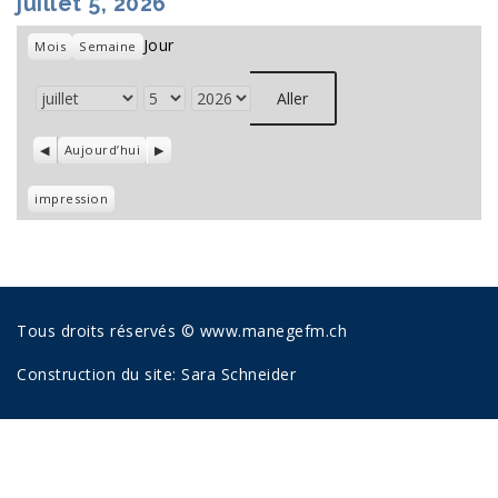
juillet 5, 2026
Jour
Mois
Semaine
Mois
Jour
Année
Précédent
Aujourd’hui
Suivant
Vue
impression
Tous droits réservés © www.manegefm.ch
Construction du site:
Sara Schneider